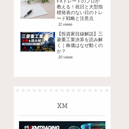
FXトレードのプロが
教える！祝日と大型指
標発表のない日のトレ
ード戦略と注意点
11 views
【投資家目線解説】三
菱重工業決算を読み解
く｜株価はなぜ動くの
か？
10 views
XM