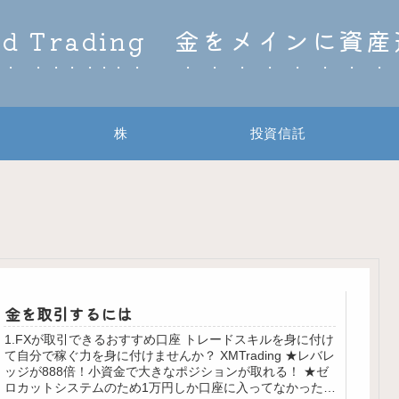
ld Trading 金をメインに資
株
投資信託
金を取引するには
1.FXが取引できるおすすめ口座 トレードスキルを身に付け
て自分で稼ぐ力を身に付けませんか？ XMTrading ★レバレ
ッジが888倍！小資金で大きなポジションが取れる！ ★ゼ
ロカットシステムのため1万円しか口座に入ってなかったら