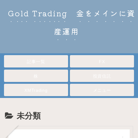
Gold Trading 金をメインに資
産運用
記事一覧
FX
株
投資信託
XMTrading
メニュー
未分類