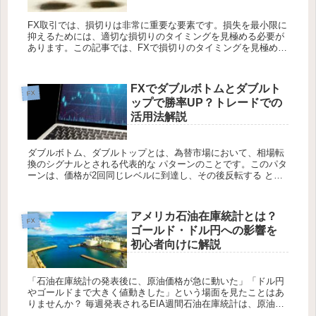
FX取引では、損切りは非常に重要な要素です。損失を最小限に
抑えるためには、適切な損切りのタイミングを見極める必要が
あります。この記事では、FXで損切りのタイミングを見極める
ための戦略と考慮すべき要素について説明します。 それでは詳
しく見てい...
FXでダブルボトムとダブルト
FX
ップで勝率UP？トレードでの
活用法解説
ダブルボトム、ダブルトップとは、為替市場において、相場転
換のシグナルとされる代表的な パターンのことです。このパタ
ーンは、価格が2回同じレベルに到達し、その後反転する とい
う形で形成されます。トレンドの転換点を識別するためのツー
ルとして使用...
アメリカ石油在庫統計とは？
FX
ゴールド・ドル円への影響を
初心者向けに解説
「石油在庫統計の発表後に、原油価格が急に動いた」「ドル円
やゴールドまで大きく値動きした」という場面を見たことはあ
りませんか？ 毎週発表されるEIA週間石油在庫統計は、原油市
場だけでなく、FX市場や株式市場にも影響を与える重要な経済