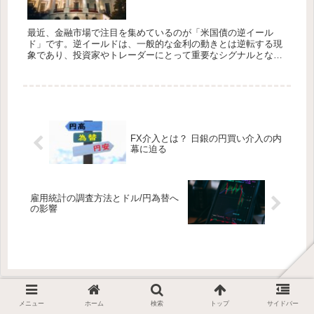
最近、金融市場で注目を集めているのが「米国債の逆イール
ド」です。逆イールドは、一般的な金利の動きとは逆転する現
象であり、投資家やトレーダーにとって重要なシグナルとなる
ことがあります。この現象が外国為替（FX）市場に与える影響
について理解する...
FX介入とは？ 日銀の円買い介入の内
幕に迫る
雇用統計の調査方法とドル/円為替へ
の影響
メニュー
ホーム
検索
トップ
サイドバー