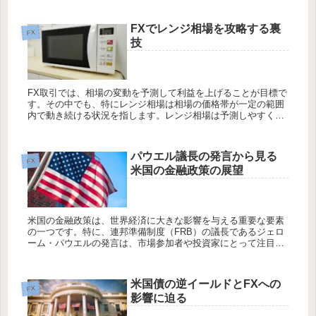
指標です...
FXでレンジ相場を攻略する裏
FX
技
FX取引では、相場の変動を予測して利益を上げることが目標で
す。その中でも、特にレンジ相場は相場の価格帯が一定の範囲
内で動き続ける状況を指します。レンジ相場は予測しやすく、
効果的な取引戦略を立てることができれば、利益を積み上げる
チャンスとなり...
パウエル議長の発言から見る
FX
米国の金融政策の展望
米国の金融政策は、世界経済に大きな影響を与える重要な要素
の一つです。特に、連邦準備制度（FRB）の議長であるジェロ
ーム・パウエルの発言は、市場参加者や投資家にとって注目さ
れる対象となっています。最近の経済動向やインフレーション
の動向に関する...
米国債の逆イールドとFXへの
FX
影響に迫る