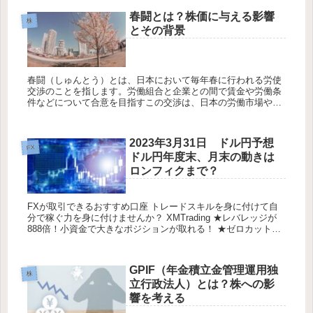
春闘とは？株価に与える影響
株
とその背景
春闘（しゅんとう）とは、日本において毎年春に行われる労使
交渉のことを指します。労働組合と企業との間で賃金や労働条
件などについて合意を目指すこの交渉は、日本の労働市場や経
済全体に大きな影響を与える重要なイベントです。しかし、そ
の影響は単なる労...
2023年3月31日 ドル円予想
FX
ドル円年度末、月末の動きは
ロンフィクまで？
FXが取引できるおすすめ口座 トレードスキルを身に付けて自
分で稼ぐ力を身に付けませんか？ XMTrading ★レバレッジが
888倍！小資金で大きなポジションが取れる！ ★ゼロカットシ
ステムのため1万円しか口座に入ってなかったら1万円...
GPIF（年金積立金管理運用独
株
立行政法人）とは？株への影
響を考える