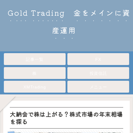
Gold Trading 金をメインに資
産運用
記事一覧
FX
株
投資信託
XMTrading
メニュー
大納会で株は上がる？株式市場の年末相場
を探る