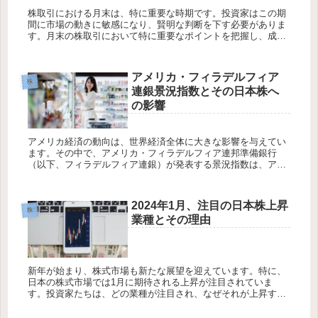
株取引における月末は、特に重要な時期です。投資家はこの期
間に市場の動きに敏感になり、賢明な判断を下す必要がありま
す。月末の株取引において特に重要なポイントを把握し、成功
するためのポイントを理解することが不可欠です。ここでは、
月末の株取引で注...
アメリカ・フィラデルフィア
株
連銀景況指数とその日本株へ
の影響
アメリカ経済の動向は、世界経済全体に大きな影響を与えてい
ます。その中で、アメリカ・フィラデルフィア連邦準備銀行
（以下、フィラデルフィア連銀）が発表する景況指数は、アメ
リカの地域的な経済活動を示す指標として注目を浴びていま
す。この記事では、ア...
2024年1月、注目の日本株上昇
株
業種とその理由
新年が始まり、株式市場も新たな展望を迎えています。特に、
日本の株式市場では1月に期待される上昇が注目されていま
す。投資家たちは、どの業種が注目され、なぜそれが上昇する
のかを知りたいと考えていることでしょう。この記事では、
2024年1月に日本...