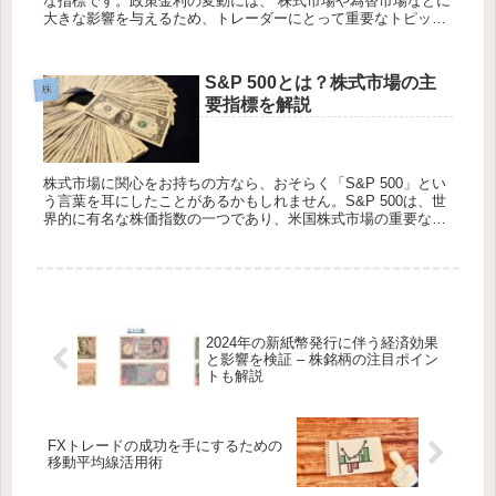
な指標です。政策金利の変動には、 株式市場や為替市場などに
大きな影響を与えるため、トレーダーにとって重要なトピック
です。 特に、政策金利発表前後には、市場のボラティリティが
高まり、取引...
S&P 500とは？株式市場の主
株
要指標を解説
株式市場に関心をお持ちの方なら、おそらく「S&P 500」とい
う言葉を耳にしたことがあるかもしれません。S&P 500は、世
界的に有名な株価指数の一つであり、米国株式市場の重要な指
標として使用されています。本記事では、S&P 500の意味、...
2024年の新紙幣発行に伴う経済効果
と影響を検証 – 株銘柄の注目ポイン
トも解説
FXトレードの成功を手にするための
移動平均線活用術