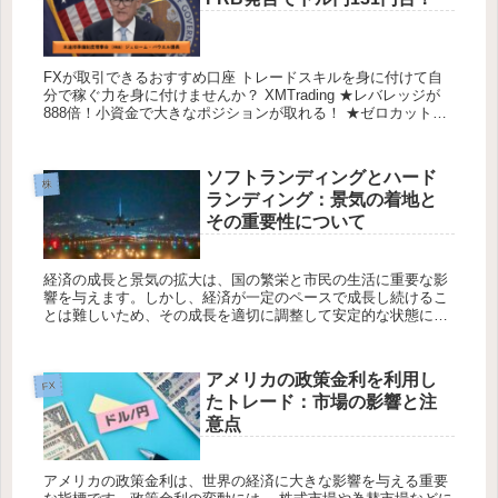
FXが取引できるおすすめ口座 トレードスキルを身に付けて自
分で稼ぐ力を身に付けませんか？ XMTrading ★レバレッジが
888倍！小資金で大きなポジションが取れる！ ★ゼロカットシ
ステムのため1万円しか口座に入ってなかったら1万円...
ソフトランディングとハード
株
ランディング：景気の着地と
その重要性について
経済の成長と景気の拡大は、国の繁栄と市民の生活に重要な影
響を与えます。しかし、経済が一定のペースで成長し続けるこ
とは難しいため、その成長を適切に調整して安定的な状態に導
く必要があります。この調整の手法として、「ソフトランディ
ング」と「ハード...
アメリカの政策金利を利用し
FX
たトレード：市場の影響と注
意点
アメリカの政策金利は、世界の経済に大きな影響を与える重要