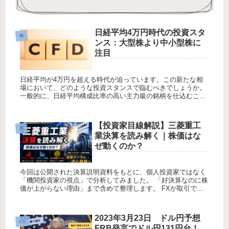
日経平均4万円時代の投資スタ
株
ンス：大型株より中小型株に
注目
日経平均が4万円を超える時代が迫っています。この新たな相
場において、どのような投資スタンスで臨むべきでしょうか。
一般的に、日経平均構成比率の高い主力級の銘柄を仕込むこと
がキャピタルゲインを確保するための最短経路だと考えられが
ちですが、それが...
【投資家目線解説】三菱重工
株
業決算を読み解く｜株価はな
ぜ動くのか？
今回は公開された決算説明資料をもとに、個人投資家ではなく
「機関投資家の視点」で分析してみました。 「好決算なのに株
価が上がらない理由」まで含めて整理します。 FXが取引でき
るおすすめ口座 トレードスキルを身に付けて自分で稼ぐ力を身
に付...
2023年3月23日 ドル円予想
FX
FRB発言でドル円131円台！