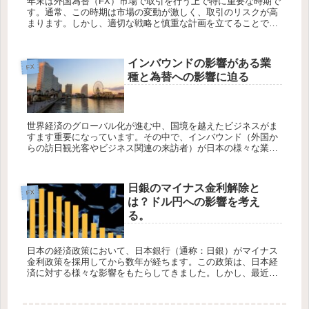
年末は外国為替（FX）市場で取引を行う上で特に重要な時期で
す。通常、この時期は市場の変動が激しく、取引のリスクが高
まります。しかし、適切な戦略と慎重な計画を立てることで、
年末の取引から有益な結果を得ることが可能です。本記事で
は、FX年末取引...
インバウンドの影響がある業
FX
種と為替への影響に迫る
世界経済のグローバル化が進む中、国境を越えたビジネスがま
すます重要になっています。その中で、インバウンド（外国か
らの訪日観光客やビジネス関連の来訪者）が日本の様々な業種
に与える影響と、それがどのように為替に影響を及ぼすかにつ
いて考察してみま...
日銀のマイナス金利解除と
FX
は？ドル円への影響を考え
る。
日本の経済政策において、日本銀行（通称：日銀）がマイナス
金利政策を採用してから数年が経ちます。この政策は、日本経
済に対する様々な影響をもたらしてきました。しかし、最近に
なって日銀がマイナス金利を解除するという話題が浮上してい
ます。この決定が...