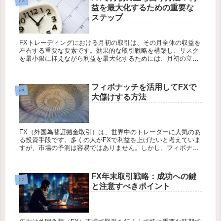
FX
益を最大化するための重要な
ステップ
FXトレーディングにおける月初の取引は、その月全体の収益を
左右する重要な要素です。効果的な取引戦略を構築し、リスク
を最小限に抑えながら利益を最大化するためには、月初の立ち
回りを適切に行うことが不可欠です。以下では、月初の立ち回
りに焦点を当て...
フィボナッチを活用してFXで
FX
大儲けする方法
FX（外国為替証拠金取引）は、世界中のトレーダーに人気のあ
る投資手段です。多くの人がFXで利益を上げたいと考えていま
すが、市場の予測は容易ではありません。しかし、フィボナッ
チというテクニカル分析手法を使えば、トレンドの予測やエン
トリーポイン...
FX年末取引戦略：成功への鍵
FX
と注意すべきポイント