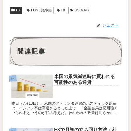
FX
FOMC議事録
FX
USD/JPY
ジェクト
関連記事
米国の景気減速時に買われる
FX
可能性のある通貨
昨日（7月10日）、米国のアトランタ連銀のボスティック総裁
は、インフレ率は高過ぎるとした上で、「金融当局は忍耐強く
いられるというのが私の考えだ。われわれの政策は明らかに景
気抑制的な領域にある」とボスティック総裁は講演で発言。米
国の景気減速は...
FXで月初の立ち回り方法：利