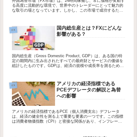
外国為替市場（FX市場）は、24時間稼働し、常に価格が変動す
る高度に流動的な環境で、世界中のトレーダーにとって魅力的
な取引の場となっています。しかし、この市場で成功するため
には、トレンドの読み取りやエントリー・出口ポイントの正確
な特定が必要...
国内総生産とは？FXにどんな
FX
影響がある？
国内総生産（Gross Domestic Product, GDP）は、ある国の特
定の期間内に生み出されたすべての最終財とサービスの価値を
総計したものです。GDPは、経済の規模や成長率を測るための
重要な指標であり、国家の経済力や健全性を評価...
アメリカの経済指標である
FX
PCEデフレータの解説と為替
への影響
アメリカの経済指標であるPCE（個人消費支出）デフレータ
は、経済の健全性を測る上で重要な要素の一つです。この指標
は消費者物価指数（CPI）と密接な関係があり、インフレーシ
ョン（物価上昇）やデフレーション（物価下落）の動向を示す
重要な指標とさ...