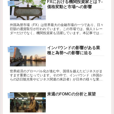
FXにおける機関投資家とは？-
FX
価格変動と市場への影響
外国為替市場（FX）は世界最大の金融市場の一つであり、日々
巨額の通貨取引が行われています。この市場では、個人トレー
ダーだけでなく、機関投資家も活躍しています。本記事では、
「FXにおける機関投資家とは？」というテーマに焦点を当て、
機関投資家の...
インバウンドの影響がある業
FX
種と為替への影響に迫る
世界経済のグローバル化が進む中、国境を越えたビジネスがま
すます重要になっています。その中で、インバウンド（外国か
らの訪日観光客やビジネス関連の来訪者）が日本の様々な業種
に与える影響と、それがどのように為替に影響を及ぼすかにつ
いて考察してみま...
来週のFOMCの分析と展望
FX