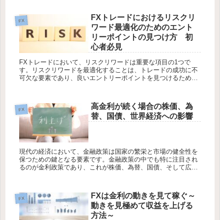
ノマリーの活...
FXトレードにおけるリスクリ
FX
ワード最適化のためのエント
リーポイントの見つけ方 初
心者必見
FXトレードにおいて、リスクリワードは重要な項目の1つで
す。リスクリワードを最適化することは、トレードの成功に不
可欠な要素であり、良いエントリーポイントを見つけるための
重要なステップです。今回は、リスクリワードが良いエントリ
ーポイントを見つ...
高金利が続く場合の株価、為
FX
替、国債、世界経済への影響
現代の経済において、金融政策は国家の繁栄と市場の健全性を
保つための鍵となる要素です。金融政策の中でも特に注目され
るのが金利政策であり、これが株価、為替、国債、そして広範
な世界経済にどのような影響を及ぼすかは、経済学者や投資家
の間で常に注目さ...
FXは金利の動きを見て稼ぐ～
FX
動きを見極めて収益を上げる
方法～