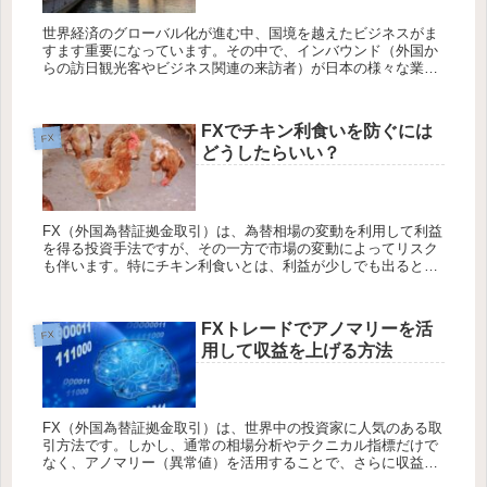
世界経済のグローバル化が進む中、国境を越えたビジネスがま
すます重要になっています。その中で、インバウンド（外国か
らの訪日観光客やビジネス関連の来訪者）が日本の様々な業種
に与える影響と、それがどのように為替に影響を及ぼすかにつ
いて考察してみま...
FXでチキン利食いを防ぐには
FX
どうしたらいい？
FX（外国為替証拠金取引）は、為替相場の変動を利用して利益
を得る投資手法ですが、その一方で市場の変動によってリスク
も伴います。特にチキン利食いとは、利益が少しでも出るとす
ぐに利確してしまう行動を指します。この記事では、FXでチキ
ン利食いを防...
FXトレードでアノマリーを活
FX
用して収益を上げる方法
FX（外国為替証拠金取引）は、世界中の投資家に人気のある取
引方法です。しかし、通常の相場分析やテクニカル指標だけで
なく、アノマリー（異常値）を活用することで、さらに収益を
上げることができます。この記事では、FXトレードにおけるア