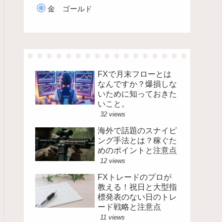
金 ゴールド
FXで月末フローとは
なんですか？爆損しな
いために知っておきた
いこと。
32 views
海外で話題のスナイピ
ング手法とは？稼ぐた
めのポイントと注意点
12 views
FXトレードのプロが
教える！祝日と大型指
標発表のない日のトレ
ード戦略と注意点
11 views