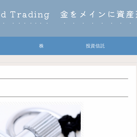
ld Trading 金をメインに資
株
投資信託