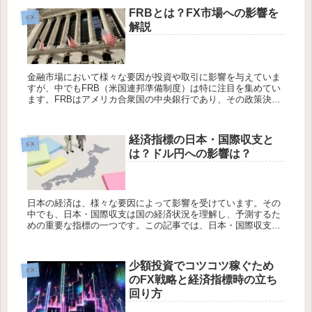
FRBとは？FX市場への影響を
FX
解説
金融市場において様々な要因が投資や取引に影響を与えていま
すが、中でもFRB（米国連邦準備制度）は特に注目を集めてい
ます。FRBはアメリカ合衆国の中央銀行であり、その政策決定
は世界中の金融市場に波及します。本記事では、まずFRBにつ
いての基本...
経済指標の日本・国際収支と
FX
は？ドル円への影響は？
日本の経済は、様々な要因によって影響を受けています。その
中でも、日本・国際収支は国の経済状況を理解し、予測するた
めの重要な指標の一つです。この記事では、日本・国際収支の
基本的な概念から、ドル円為替レートへの影響について詳しく
説明します。 ...
少額投資でコツコツ稼ぐため
FX
のFX戦略と経済指標時の立ち
回り方