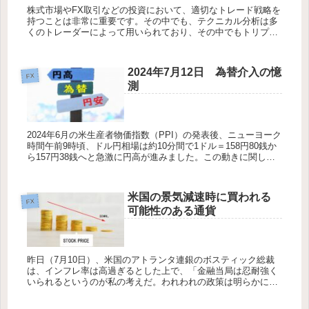
株式市場やFX取引などの投資において、適切なトレード戦略を
持つことは非常に重要です。その中でも、テクニカル分析は多
くのトレーダーによって用いられており、その中でもトリプル
ボトムは特に注目を浴びています。本記事では、チャート上で
トリプルボトム...
2024年7月12日 為替介入の憶
FX
測
2024年6月の米生産者物価指数（PPI）の発表後、ニューヨーク
時間午前9時頃、ドル円相場は約10分間で1ドル＝158円80銭か
ら157円38銭へと急激に円高が進みました。この動きに関して
日本当局からの介入は確認されていません。 FX...
米国の景気減速時に買われる
FX
可能性のある通貨
昨日（7月10日）、米国のアトランタ連銀のボスティック総裁
は、インフレ率は高過ぎるとした上で、「金融当局は忍耐強く
いられるというのが私の考えだ。われわれの政策は明らかに景
気抑制的な領域にある」とボスティック総裁は講演で発言。米
国の景気減速は...