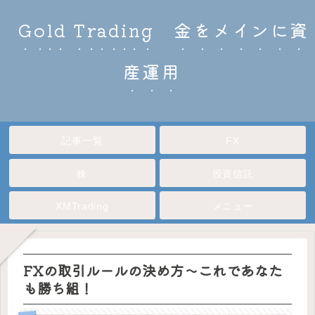
Gold Trading 金をメインに資
産運用
記事一覧
FX
株
投資信託
XMTrading
メニュー
FXの取引ルールの決め方～これであなた
も勝ち組！