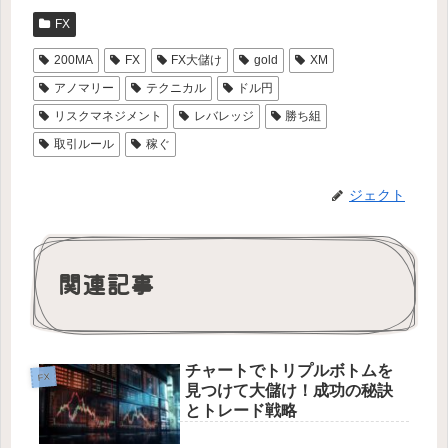
FX
200MA
FX
FX大儲け
gold
XM
アノマリー
テクニカル
ドル円
リスクマネジメント
レバレッジ
勝ち組
取引ルール
稼ぐ
ジェクト
関連記事
チャートでトリプルボトムを
FX
見つけて大儲け！成功の秘訣
とトレード戦略