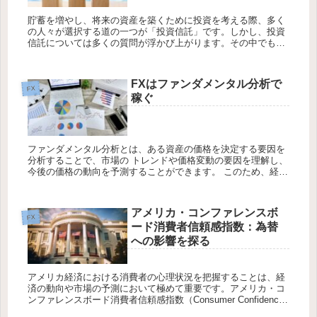
貯蓄を増やし、将来の資産を築くために投資を考える際、多く
の人々が選択する道の一つが「投資信託」です。しかし、投資
信託については多くの質問が浮かび上がります。その中でも、
最も一般的な疑問の一つは「投資信託に10年後は利益があるの
か？」というも...
FXはファンダメンタル分析で
FX
稼ぐ
ファンダメンタル分析とは、ある資産の価格を決定する要因を
分析することで、市場の トレンドや価格変動の要因を理解し、
今後の価格の動向を予測することができます。 このため、経済
指標などの基本的な情報を収集し、分析することが重要です。
外国為替...
アメリカ・コンファレンスボ
FX
ード消費者信頼感指数：為替
への影響を探る
アメリカ経済における消費者の心理状況を把握することは、経
済の動向や市場の予測において極めて重要です。アメリカ・コ
ンファレンスボード消費者信頼感指数（Consumer Confidence
Index）は、そのような消費者の信頼感を測る指標の...