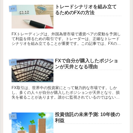
トレードシナリオを組み立て
FX
るためのFXの方法
FXトレーディングは、外国為替市場で通貨ペアの変動を予測し
て利益を得るための取引です。トレーダーは、正確なトレード
シナリオを組み立てることが重要です。この記事では、FXのト
レードシナリオを組み立てる方法について解説します。 それで
は詳しく見...
FXで自分が購入したポジショ
FX
ンが天井となる理由
FX取引は、世界中の投資家にとって魅力的な市場です。しか
し、多くの人々が自分が購入したポジションが天井となり、損
失を被ることがあります。誰かに監視されているのではないか
と疑いたくなる経験も誰しもあると思います。この記事では、
FXで自分が購入...
投資信託の未来予測: 10年後の
FX
利益