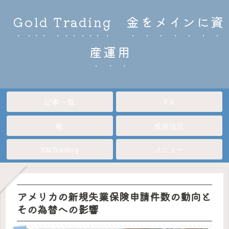
Gold Trading 金をメインに資
産運用
記事一覧
FX
株
投資信託
XMTrading
メニュー
アメリカの新規失業保険申請件数の動向と
その為替への影響