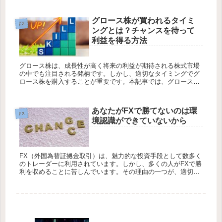
替市場への影響につ...
グロース株が買われるタイミ
FX
ングとは？チャンスを待って
利益を得る方法
グロース株は、成長性が高く将来の利益が期待される株式市場
の中でも注目される銘柄です。しかし、適切なタイミングでグ
ロース株を購入することが重要です。本記事では、グロース株
を買う際の適切なタイミングと、チャンスを待って利益を得る
方法について探求...
あなたがFXで勝てないのは環
FX
境認識ができていないから
FX（外国為替証拠金取引）は、魅力的な投資手段として数多く
のトレーダーに利用されています。しかし、多くの人がFXで勝
利を収めることに苦しんでいます。その理由の一つが、適切な
環境認識の不足です。 相場の変動や価格の変化には、多くの要
素が関与...