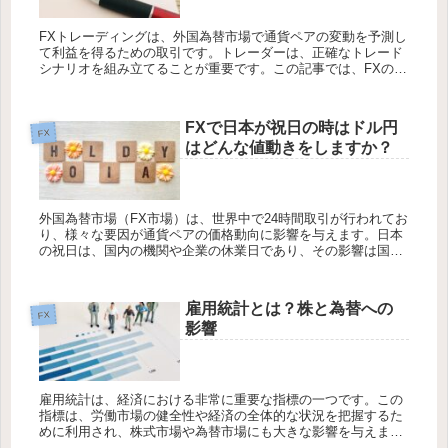
FXトレーディングは、外国為替市場で通貨ペアの変動を予測し
て利益を得るための取引です。トレーダーは、正確なトレード
シナリオを組み立てることが重要です。この記事では、FXのト
レードシナリオを組み立てる方法について解説します。 それで
は詳しく見...
FXで日本が祝日の時はドル円
FX
はどんな値動きをしますか？
外国為替市場（FX市場）は、世界中で24時間取引が行われてお
り、様々な要因が通貨ペアの価格動向に影響を与えます。日本
の祝日は、国内の機関や企業の休業日であり、その影響は国内
外のトレーダーに波及します。この記事では、日本の祝日がド
ル円に与える...
雇用統計とは？株と為替への
FX
影響
雇用統計は、経済における非常に重要な指標の一つです。この
指標は、労働市場の健全性や経済の全体的な状況を把握するた
めに利用され、株式市場や為替市場にも大きな影響を与えま
す。本記事では、雇用統計の基本的な概念から、株式市場と為