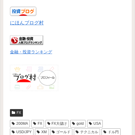
にほんブログ村
金融・投資ランキング
FX
200MA
FX
FX大儲け
gold
USA
USD/JPY
XM
ゴールド
テクニカル
ドル円