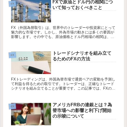
FXで原油とドル円の相関につ
FX
いて知っておくべきこと
FX（外国為替取引）は、世界中のトレーダーや投資家にとって
魅力的な市場です。しかし、外為市場の動きには多くの要因が
影響します。その中でも、原油価格とドル円相場の相関は、特
に重要な要因の一つです。この記事では、FXで原油とドル円の
相関について...
トレードシナリオを組み立て
FX
るためのFXの方法
FXトレーディングは、外国為替市場で通貨ペアの変動を予測し
て利益を得るための取引です。トレーダーは、正確なトレード
シナリオを組み立てることが重要です。この記事では、FXのト
レードシナリオを組み立てる方法について解説します。 それで
は詳しく見...
アメリカFRBの連銀とは？為
FX
替市場への影響と利下げ開始
の示唆について