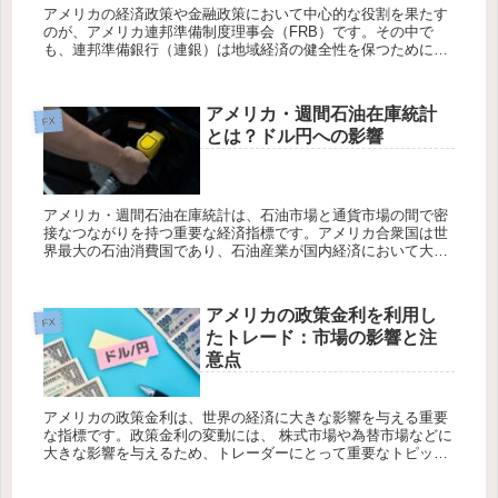
アメリカの経済政策や金融政策において中心的な役割を果たす
のが、アメリカ連邦準備制度理事会（FRB）です。その中で
も、連邦準備銀行（連銀）は地域経済の健全性を保つために活
動しています。彼らの発言や政策は、為替市場に大きな影響を
与えることがあり...
アメリカ・週間石油在庫統計
FX
とは？ドル円への影響
アメリカ・週間石油在庫統計は、石油市場と通貨市場の間で密
接なつながりを持つ重要な経済指標です。アメリカ合衆国は世
界最大の石油消費国であり、石油産業が国内経済において大き
な役割を果たしています。そのため、週間石油在庫統計はアメ
リカのエネルギー...
アメリカの政策金利を利用し
FX
たトレード：市場の影響と注
意点
アメリカの政策金利は、世界の経済に大きな影響を与える重要
な指標です。政策金利の変動には、 株式市場や為替市場などに
大きな影響を与えるため、トレーダーにとって重要なトピック
です。 特に、政策金利発表前後には、市場のボラティリティが
高まり、取引...