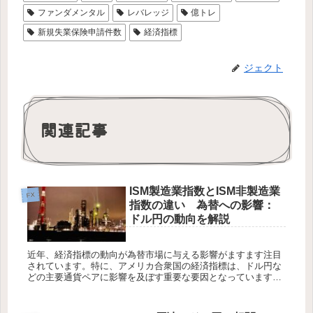
ファンダメンタル
レバレッジ
億トレ
新規失業保険申請件数
経済指標
ジェクト
関連記事
ISM製造業指数とISM非製造業
FX
指数の違い 為替への影響：
ドル円の動向を解説
近年、経済指標の動向が為替市場に与える影響がますます注目
されています。特に、アメリカ合衆国の経済指標は、ドル円な
どの主要通貨ペアに影響を及ぼす重要な要因となっています。
その中でも、ISM製造業指数と非製造業指数は、アメリカ経済
全体の健全性と...