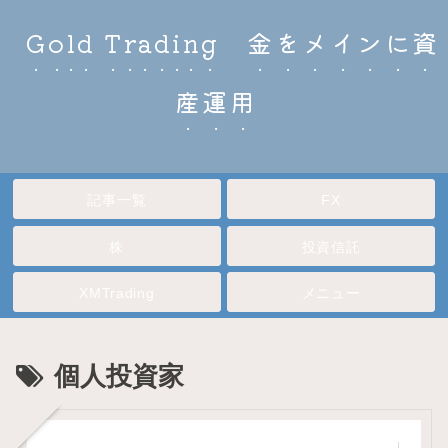
Gold Trading 金をメインに資
産運用
記事一覧
FX
株
投資信託
XMTrading
メニュー
個人投資家