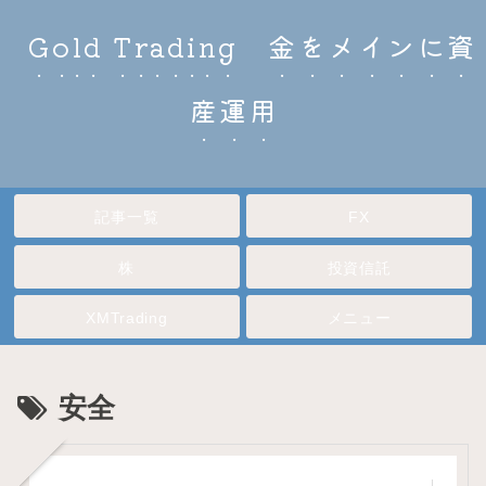
Gold Trading 金をメインに資
産運用
記事一覧
FX
株
投資信託
XMTrading
メニュー
安全