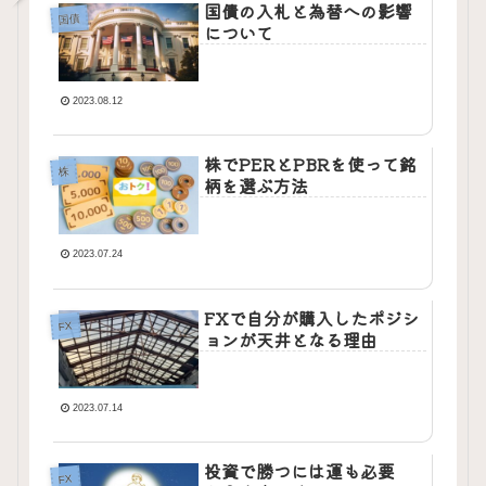
国債の入札と為替への影響
国債
について
2023.08.12
株でPERとPBRを使って銘
株
柄を選ぶ方法
2023.07.24
FXで自分が購入したポジシ
FX
ョンが天井となる理由
2023.07.14
投資で勝つには運も必要
FX