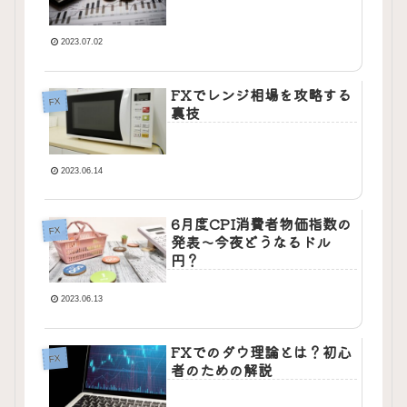
2023.07.02
FXでレンジ相場を攻略する
FX
裏技
2023.06.14
6月度CPI消費者物価指数の
FX
発表～今夜どうなるドル
円？
2023.06.13
FXでのダウ理論とは？初心
FX
者のための解説