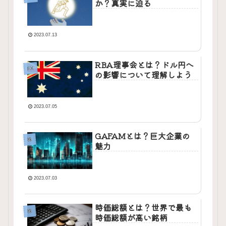
か？真実に迫る
2023.07.13
RBA理事会とは？ドル円へ
FX
の影響について理解しよう
2023.07.05
GAFAMとは？巨大企業の
株
魅力
2023.07.03
時価総額とは？世界で最も
株
時価総額が高い銘柄