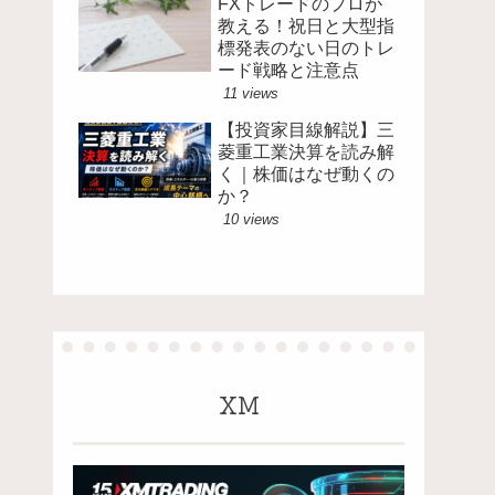
FXトレードのプロが
教える！祝日と大型指
標発表のない日のトレ
ード戦略と注意点
11 views
【投資家目線解説】三
菱重工業決算を読み解
く｜株価はなぜ動くの
か？
10 views
XM