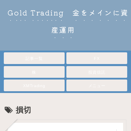
Gold Trading 金をメインに資
産運用
記事一覧
FX
株
投資信託
XMTrading
メニュー
損切