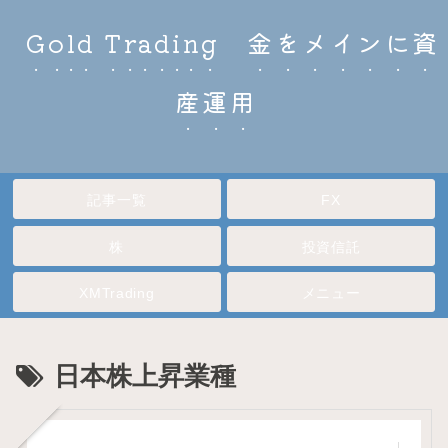
Gold Trading 金をメインに資
産運用
記事一覧
FX
株
投資信託
XMTrading
メニュー
日本株上昇業種