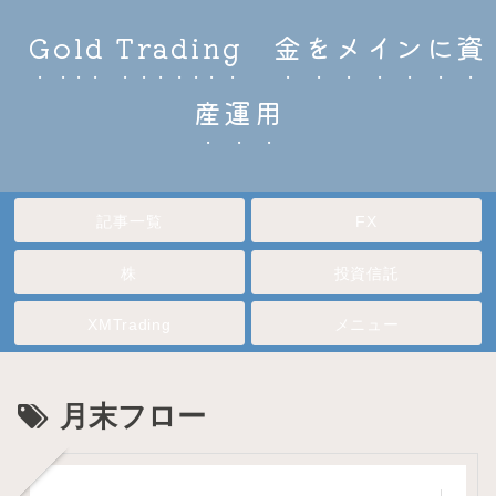
Gold Trading 金をメインに資
産運用
記事一覧
FX
株
投資信託
XMTrading
メニュー
月末フロー