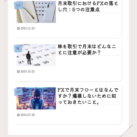
月末取引におけるFXの落と
FX
し穴：5つの注意点
2023.11.23
株を取引で月末はどんなこ
株
とに注意が必要か？
2023.10.22
FXで月末フローとはなんで
FX
すか？爆損しないために知
っておきたいこと。
2023.07.29