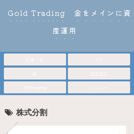
Gold Trading 金をメインに資
産運用
記事一覧
FX
株
投資信託
XMTrading
メニュー
株式分割