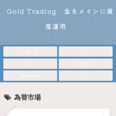
Gold Trading 金をメインに資
産運用
記事一覧
FX
株
投資信託
XMTrading
メニュー
為替市場