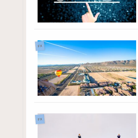
FX
FX