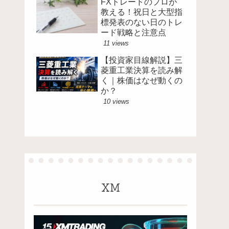
FXトレードのプロが
教える！祝日と大型指
標発表のない日のトレ
ード戦略と注意点
11 views
【投資家目線解説】三
菱重工業決算を読み解
く｜株価はなぜ動くの
か？
10 views
XM