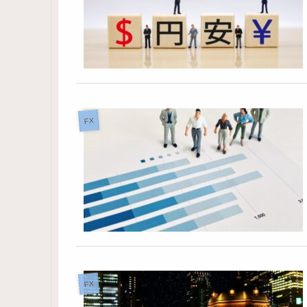
FX
FX