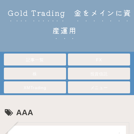
Gold Trading 金をメインに資
産運用
記事一覧
FX
株
投資信託
XMTrading
メニュー
AAA