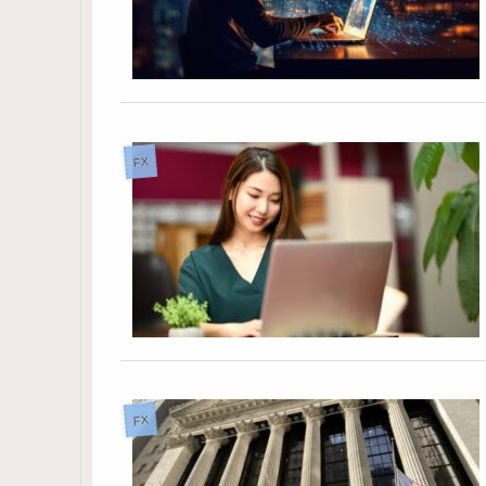
FX
FX