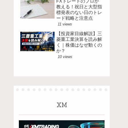
FXトレードのプロが
教える！祝日と大型指
標発表のない日のトレ
ード戦略と注意点
11 views
【投資家目線解説】三
菱重工業決算を読み解
く｜株価はなぜ動くの
か？
10 views
XM