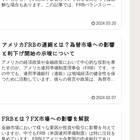
解な場合もあります。この記事では、FRBバランスシート
の基本的な概要をわかりやすく解...
2024.03.20
アメリカFRBの連銀とは？為替市場への影響
と利下げ開始の示唆について
アメリカの経済政策や金融政策において中心的な役割を果
たすのが、アメリカ連邦準備制度理事会（FRB）です。そ
の中でも、連邦準備銀行（連銀）は地域経済の健全性を保
つために活動しています。彼らの発言や政策は、為替市場
に大きな影響を与えることがあり...
2024.02.07
FRBとは？FX市場への影響を解説
金融市場において様々な要因が投資や取引に影響を与えて
いますが、中でもFRB（米国連邦準備制度）は特に注目を
集めています。FRBはアメリカ合衆国の中央銀行であり、