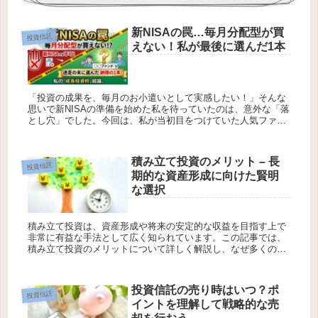
新NISAの罠…毎月分配型が買
投資信託
えない！私が最後に選んだ1本
「投資の成果を、毎月のお小遣いとして実感したい！」そんな
思いで新NISAの準備を始めた私を待っていたのは、意外な「落
とし穴」でした。今回は、私が当初目をつけていた人気ファン
ドを諦め、最終的にどの銘柄を、なぜ選ぶに至ったのか。その
試行錯誤のプ...
積み立て投資のメリット – 長
投資信託
期的な資産形成に向けた賢明
な選択
積み立て投資は、資産形成や将来の安定的な収益を目指す上で
非常に有益な手法として広く知られています。この記事では、
積み立て投資のメリットについて詳しく解説し、なぜ多くの投
資家が長期的な資産形成の手段として積み立て投資を選ぶのか
をご紹介します。...
投資信託の売り時はいつ？ポ
投資信託
イントを理解して戦略的な売