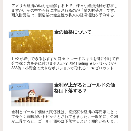
アメリカ経済の動向を理解する上で、様々な経済指標が存在し
ますが、その中でも特に注目されるのが「耐久財受注」です。
耐久財受注は、製造業の健全性や将来の経済活動を予測する上
で鍵となる情報を提供しています。一方で、ゴールドは長らく
安全資産と見なさ...
金の価格について
金 ゴールド
1.FXが取引できるおすすめ口座 トレードスキルを身に付けて自
分で稼ぐ力を身に付けませんか？ XMTrading ★レバレッジが
888倍！小資金で大きなポジションが取れる！ ★ゼロカットシ
ステムのため1万円しか口座に入ってなかったら1...
金利が上がるとゴールドの価
金 ゴールド
格は下落する？
金利とゴールド価格の関係性は、投資家や経済の専門家にとっ
て長らく興味深いトピックとされてきました。一般的に、金利
が上昇すると、ゴールド価格は下落するという傾向がありま
す。本記事では、なぜ金利の変動がゴールド市場に影響を与え
るのかについて探求...