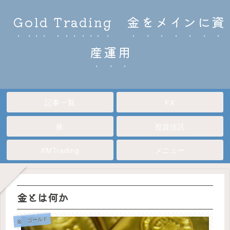
Gold Trading 金をメインに資
産運用
記事一覧
FX
株
投資信託
XMTrading
メニュー
金とは何か
金 ゴールド