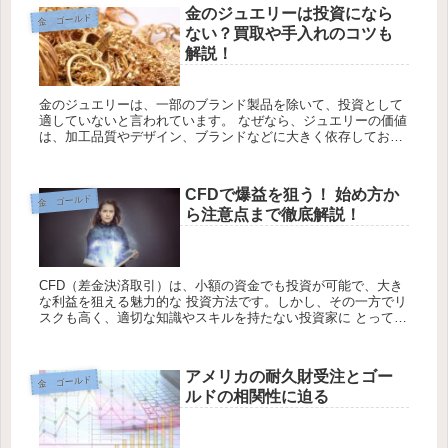
金のジュエリーは投資になら
金 ゴールド
ない？買取や手入れのコツも
解説！
金のジュエリーは、一部のブランド製品を除いて、投資として
適していないと言われています。 なぜなら、ジュエリーの価値
は、加工品質やデザイン、ブランドなどに大きく依存してお
り、 中古市場ではその価値が大幅に下がることが多いためで
す。しかし、金の...
CFDで爆益を狙う！ 始め方か
金 ゴールド
ら注意点まで徹底解説！
CFD（差金決済取引）は、小額の資金でも投資が可能で、大き
な利益を狙える魅力的な 投資方法です。しかし、その一方でリ
スクも高く、適切な知識やスキルを持たない投資家に とっては
損失を被ることもあります。 本記事では、CFD投資を始める前
に必...
アメリカの耐久財受注とゴー
金 ゴールド
ルドの相関性に迫る