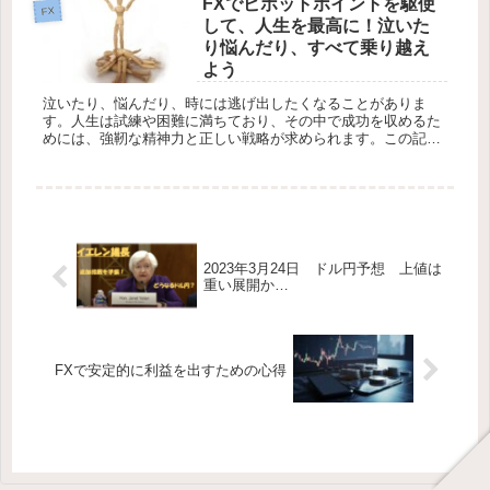
FXでピボットポイントを駆使
FX
して、人生を最高に！泣いた
り悩んだり、すべて乗り越え
よう
泣いたり、悩んだり、時には逃げ出したくなることがありま
す。人生は試練や困難に満ちており、その中で成功を収めるた
めには、強靭な精神力と正しい戦略が求められます。この記事
では、「fx ピボットを使って、FXで人生最高にするために」と
いうテーマに...
2023年3月24日 ドル円予想 上値は
重い展開か…
FXで安定的に利益を出すための心得