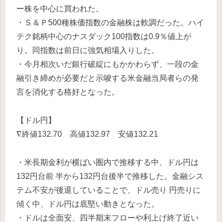
ー株を中心に買われた。
・Ｓ＆Ｐ500種株価指数の金融株は軟調だった。ハイ
テク銘柄中心のナスダック100指数は0.9％値上が
り。同指数は前日に強気相場入りした。
・今月相次いだ銀行破綻にもかかわらず、一段の金
融引き締めが必要だと示唆する米金融当局者らの発
言を消化する格好となった。
【ドル円】
∇終値132.70 高値132.97 安値132.21
・米長期金利が横ばい圏内で推移する中、ドル円は
132円台前 半から132円台後半で推移した。金融シス
テム不安が後退していることで、ドル売り 円売りに
傾く中、ドル円は底堅い動きとなった。
・ドルは全面安、四半期末フローや利上げ終了近い