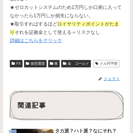
★ゼロカットシステムのため1万円しか口座に入って
なかったら1万円しか損失にならない。
★取引すればするほど
ロイヤリティポイントがたま
り
それを証拠金として使える＝リスクなし
詳細はこちらをクリック
FX
仮想通貨
株
金 ゴールド
ドル円予想
ジェクト
関連記事
タカ派？ハト派？なにそれ？
FX