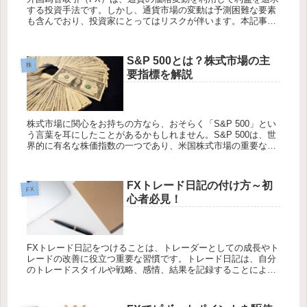
する投資手法です。しかし、通貨市場の変動は予測困難な要素
も含んでおり、投資家にとってはリスクが伴います。本記事で
は、「FXでヘッジとは？」という疑問に応え、リスク管理の重
要性と具体的...
S&P 500とは？株式市場の主
株
要指標を解説
株式市場に関心をお持ちの方なら、おそらく「S&P 500」とい
う言葉を耳にしたことがあるかもしれません。S&P 500は、世
界的に有名な株価指数の一つであり、米国株式市場の重要な指
標として使用されています。本記事では、S&P 500の意味、...
FXトレード日記の付け方～初
FX
心者必見！
FXトレード日記をつけることは、トレーダーとしての成長やト
レードの改善に役立つ重要な習慣です。トレード日記は、自分
のトレードスタイルや戦略、感情、結果を記録することによっ
て、トレードのパフォーマンスを客観的に評価し、改善のため
の手がかりを見...