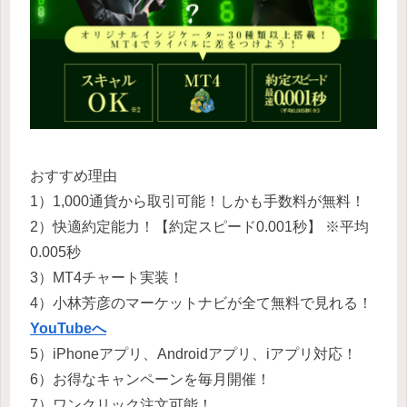
おすすめ理由
1）1,000通貨から取引可能！しかも手数料が無料！
2）快適約定能力！【約定スピード0.001秒】 ※平均
0.005秒
3）MT4チャート実装！
4）小林芳彦のマーケットナビが全て無料で見れる！
YouTubeへ
5）iPhoneアプリ、Androidアプリ、iアプリ対応！
6）お得なキャンペーンを毎月開催！
7）ワンクリック注文可能！