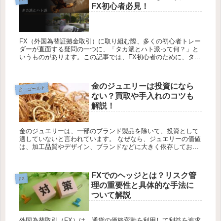
FX初心者必見！
FX（外国為替証拠金取引）に取り組む際、多くの初心者トレー
ダーが直面する疑問の一つに、「タカ派とハト派って何？」と
いうものがあります。この記事では、FX初心者のために、タカ
派とハト派の意味やそれらが市場に与える影響について解説し
ます。 そ...
金のジュエリーは投資になら
金 ゴールド
ない？買取や手入れのコツも
解説！
金のジュエリーは、一部のブランド製品を除いて、投資として
適していないと言われています。 なぜなら、ジュエリーの価値
は、加工品質やデザイン、ブランドなどに大きく依存してお
り、 中古市場ではその価値が大幅に下がることが多いためで
す。しかし、金の...
FXでのヘッジとは？リスク管
FX
理の重要性と具体的な手法に
ついて解説
外国為替取引（FX）は、通貨の価格変動を利用して利益を追求