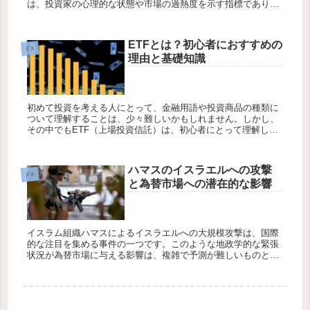
は、投資家の心理的な状態や市場の過熱度を示す指標であり、
売買のタイミングを見極める際に役立つ情報を提供します...
ETFとは？初心者におすすめの
FX
理由と基礎知識
初めて投資を考える人にとって、金融用語や投資商品の種類に
ついて理解することは、少々難しいかもしれません。しかし、
その中でもETF（上場投資信託）は、初心者にとって理解しや
すい投資商品の一つです。この記事では、まずETFとは何か、
そしてなぜ初...
ハマスのイスラエルへの攻撃
FX
と為替市場への潜在的な影響
イスラム組織ハマスによるイスラエルへの大規模攻撃は、国際
的な注目を集める事件の一つです。このような地政学的な緊張
状況が為替市場に与える影響は、複雑で予測が難しいものとな
ります。この記事では、ハマスの攻撃が為替市場に及ぼす可能
性のある影響につ...