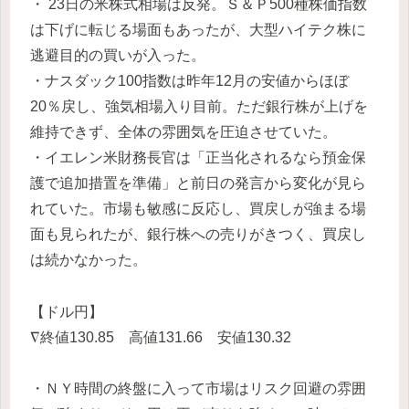
・ 23日の米株式相場は反発。Ｓ＆Ｐ500種株価指数
は下げに転じる場面もあったが、大型ハイテク株に
逃避目的の買いが入った。
・ナスダック100指数は昨年12月の安値からほぼ
20％戻し、強気相場入り目前。ただ銀行株が上げを
維持できず、全体の雰囲気を圧迫させていた。
・イエレン米財務長官は「正当化されるなら預金保
護で追加措置を準備」と前日の発言から変化が見ら
れていた。市場も敏感に反応し、買戻しが強まる場
面も見られたが、銀行株への売りがきつく、買戻し
は続かなかった。
【ドル円】
∇終値130.85 高値131.66 安値130.32
・ＮＹ時間の終盤に入って市場はリスク回避の雰囲