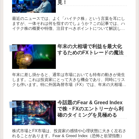
見！
最近のニュースでは、よく「ハイテク株」という言葉を耳にし
ますが、一体それは何を指すのでしょうか？この記事では、ハ
イテク株の概要や特徴、注目すべきポイントについて解説しま
す。ハイテク株の意味や市場での位置づけを理解することで、
投資や経済のトレ...
年末の大相場で利益を最大化
FX
するためのFXトレードの魔法
年末に差し掛かると、通常は市場においても特有の動きが発生
します。これは投資家にとって大きな機会であり、同時にリス
クも伴います。特に外国為替市場（FX）では、年末の大相場が
利益を最大化できる可能性を秘めています。本記事では、FXト
レーダーが年...
今話題のFear & Greed Index
株
で株・FXのエントリーから利
確のタイミングを見極める
株式市場とFX市場は、投資家の感情や心理状態に大きく左右さ
れることがあります。Fear & Greed Index（恐怖と欲望指数）