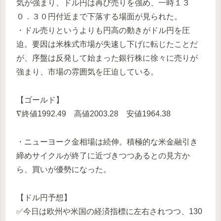
気が強まり、ドル円は再び売りを強め、一時１３
０．３０円付近まで下落する場面が見られた。
・ドル売りというよりも円高の動きがドル円を圧
迫。要因は米株式市場が失速し下げに転じたことだ
が、序盤は反発して始まった銀行株に徐々に売りが
強まり、市場の雰囲気を圧迫している。
【ゴールド】
∇終値1992.49 高値2003.28 安値1964.38
・ニューヨーク金相場は続伸。積極的な米金融引き
締めサイクルが終了に近づきつつあるとの見方か
ら、買いが優勢になった。
【ドル円予想】
✅今日は欧州や米国の経済指標に左右されつつ、130