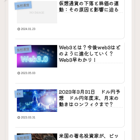
仮想通貨の下落と株価の連
仮想通貨
動：その原因と影響に迫る
2024.01.23
Web3とは？今後web3はど
仮想通貨
のように進化していく？
Web3早わかり！
2023.05.03
2023年3月31日 ドル円予
FX
想 ドル円年度末、月末の
動きはロンフィクまで？
2023.03.31
米国の著名投資家が、ビッ
仮想通貨