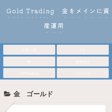
Gold Trading 金をメインに資
産運用
記事一覧
FX
株
投資信託
XMTrading
メニュー
金 ゴールド