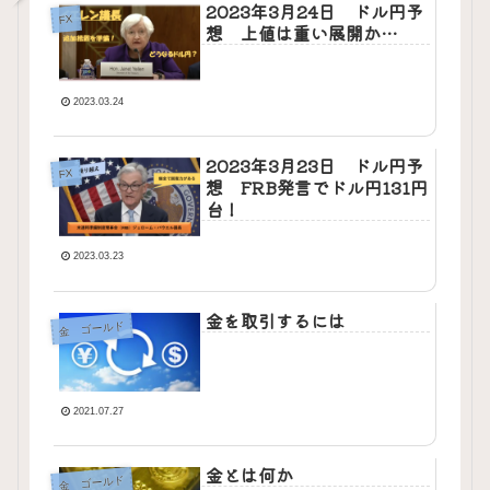
2023年3月24日 ドル円予
FX
想 上値は重い展開か…
2023.03.24
2023年3月23日 ドル円予
FX
想 FRB発言でドル円131円
台！
2023.03.23
金を取引するには
金 ゴールド
2021.07.27
金とは何か
金 ゴールド