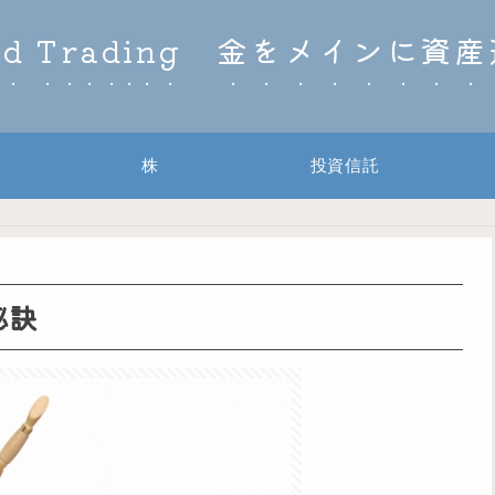
ld Trading 金をメインに資
株
投資信託
秘訣