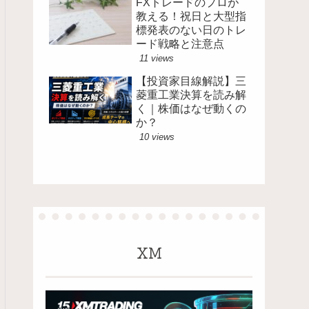
FXトレードのプロが
教える！祝日と大型指
標発表のない日のトレ
ード戦略と注意点
11 views
【投資家目線解説】三
菱重工業決算を読み解
く｜株価はなぜ動くの
か？
10 views
XM