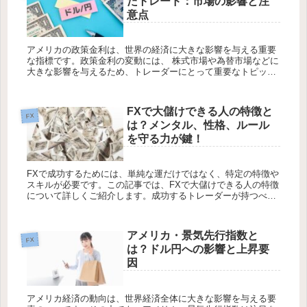
たトレード：市場の影響と注
意点
アメリカの政策金利は、世界の経済に大きな影響を与える重要
な指標です。政策金利の変動には、 株式市場や為替市場などに
大きな影響を与えるため、トレーダーにとって重要なトピック
です。 特に、政策金利発表前後には、市場のボラティリティが
高まり、取引...
FXで大儲けできる人の特徴と
FX
は？メンタル、性格、ルール
を守る力が鍵！
FXで成功するためには、単純な運だけではなく、特定の特徴や
スキルが必要です。この記事では、FXで大儲けできる人の特徴
について詳しくご紹介します。成功するトレーダーが持つべき
メンタル面、性格の特徴、そしてルールを守る力について解説
していきます...
アメリカ・景気先行指数と
FX
は？ドル円への影響と上昇要
因
アメリカ経済の動向は、世界経済全体に大きな影響を与える要