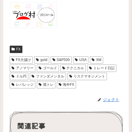
FX
FX大儲け
gold
S&P500
USA
XM
アノマリー
ゴールド
テクニカル
トレード日記
ドル円
ファンダメンタル
リスクマネジメント
レバレッジ
億トレ
海外FX
ジェクト
関連記事