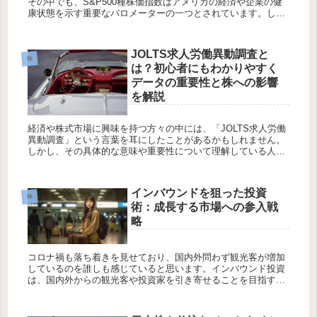
その中でも、S&P500種株価指数はアメリカの経済や企業の健
康状態を示す重要なバロメーターの一つとされています。しか
し、多くの投資家が気になるのは、この指数が外国為替市場で
あるドル円と...
JOLTS求人労働異動調査と
株
は？初心者にもわかりやすく
データの重要性と株への影響
を解説
経済や株式市場に興味を持つ方々の中には、「JOLTS求人労働
異動調査」という言葉を耳にしたことがあるかもしれません。
しかし、その具体的な意味や重要性について理解している人は
限られています。本記事では、JOLTS求人労働異動調査につい
て初心者...
インバウンドを狙った投資
株
術：成長する市場への参入戦
略
コロナ禍も落ち着きを見せており、国内外問わず観光客が増加
しているのを誰しも感じていると思います。インバウンド投資
は、国内外からの観光客や投資家を引き寄せることを目指すビ
ジネス戦略です。特に観光業や不動産業界では、インバウンド
需要の成長が注目...