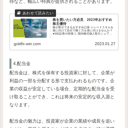
待など、幅広い特典が提供されることがあります。
株を買いたい方必見 2023年おすすめ
株主優待
株が取引できるおすすめ口座 トレードスキルを
身に付けて自分で稼ぐ力を身に付けませんか？
●SBI証券の特徴 1. 国内株式個人取引シェア
No.1！ 2. 業界屈指の格安手数料No.1！ 3. 取扱
投資信託の本数 2,600本超、しかも...
goldfx-win.com
2023.01.27
4.配当金
配当金は、株式を保有する投資家に対して、企業が
利益の一部を分配する形で支払われるものです。企
業の収益が安定している場合、定期的な配当金を受
け取ることができ、これは将来の安定的な収入源と
なります。
配当金の魅力は、投資家が企業の業績や成長を追い