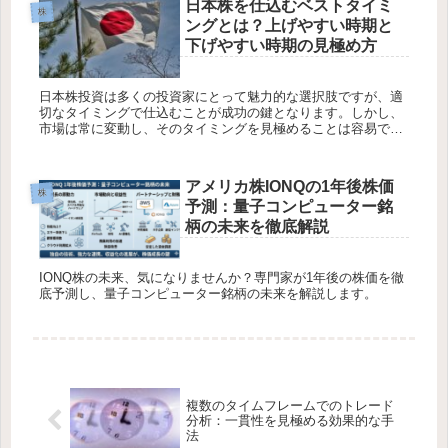
日本株を仕込むベストタイミ
株
ングとは？上げやすい時期と
下げやすい時期の見極め方
日本株投資は多くの投資家にとって魅力的な選択肢ですが、適
切なタイミングで仕込むことが成功の鍵となります。しかし、
市場は常に変動し、そのタイミングを見極めることは容易では
ありません。この記事では、日本株を仕込むベストなタイミン
グについて考察し...
アメリカ株IONQの1年後株価
株
予測：量子コンピューター銘
柄の未来を徹底解説
IONQ株の未来、気になりませんか？専門家が1年後の株価を徹
底予測し、量子コンピューター銘柄の未来を解説します。
複数のタイムフレームでのトレード
分析：一貫性を見極める効果的な手
法