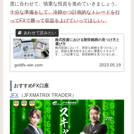
度に合わせて、慎重な投資を進めていきましょう。
十分な準備をして、冷静かつ計画的なトレードを行
ってFXで勝って収益を上げていってほしい。
株式投資における割安銘柄の見つけ方と
選び方
株式投資において、割安な銘柄を見つけること
は、収益を最大化するために重要なスキルで
す。この記事では、割安銘柄を見つけるための
効果的な方法と選び方について解説します。割
安な銘柄を選ぶことで、長期的な成長やキャピ
goldfx-win.com
2023.05.19
タルゲインを実現する可能性が高ま...
おすすめFX口座
JFX
（JFXMATRIX TRADER）