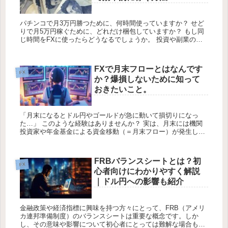
パチンコで月3万円勝つために、何時間使っていますか？ せど
りで月5万円稼ぐために、どれだけ梱包していますか？ もし同
じ時間をFXに使ったらどうなるでしょうか。 投資や副業の人
気が高まっています。その中でも、ぱちんこやせどりは一部の
人々によ...
FXで月末フローとはなんです
FX
か？爆損しないために知って
おきたいこと。
「月末になるとドル円やゴールドが急に動いて損切りになっ
た…」 このような経験はありませんか？ 実は、月末には機関
投資家や年金基金による資金移動（＝月末フロー）が発生し、
普段とは異なる値動きになることがあります。 この記事では、
月末フローの...
FRBバランスシートとは？初
FX
心者向けにわかりやすく解説
｜ドル円への影響も紹介
金融政策や経済指標に興味を持つ方々にとって、FRB（アメリ
カ連邦準備制度）のバランスシートは重要な概念です。しか
し、その意味や影響について初心者にとっては難解な場合もあ