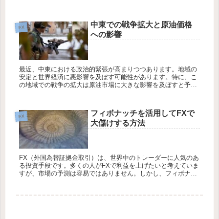
ります。この記事では、FRBバランスシートの基本的な概要を
わかりやすく解...
中東での戦争拡大と原油価格
FX
への影響
最近、中東における政治的緊張が高まりつつあります。地域の
安定と世界経済に悪影響を及ぼす可能性があります。特に、こ
の地域での戦争の拡大は原油市場に大きな影響を及ぼすと予測
されています。中東は世界の主要な原油生産地域であり、その
地域での不安定さ...
フィボナッチを活用してFXで
FX
大儲けする方法
FX（外国為替証拠金取引）は、世界中のトレーダーに人気のあ
る投資手段です。多くの人がFXで利益を上げたいと考えていま
すが、市場の予測は容易ではありません。しかし、フィボナッ
チというテクニカル分析手法を使えば、トレンドの予測やエン
トリーポイン...