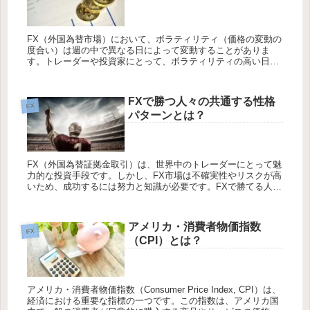
FX（外国為替市場）において、ボラティリティ（価格の変動の
度合い）は週の中で異なる日によって変動することがありま
す。トレーダーや投資家にとって、ボラティリティの高い日を
把握することは非常に重要です。この記事では、「FXでボラテ
ィリティが一番...
FXで勝つ人々の共通する性格
FX
パターンとは？
FX（外国為替証拠金取引）は、世界中のトレーダーにとって魅
力的な投資手段です。しかし、FX市場は不確実性やリスクが高
いため、成功するには努力と知識が必要です。FXで勝てる人々
は、特定の性格特徴を持っていることが多いと言われていま
す。FX取引...
アメリカ・消費者物価指数
FX
（CPI）とは？
アメリカ・消費者物価指数（Consumer Price Index, CPI）は、
経済における重要な指標の一つです。この指数は、アメリカ国