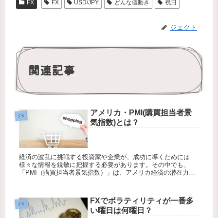
FX
FX
USD/JPY
どんな値動き
祝日
ジェクト
関連記事
アメリカ・PMI(購買担当者景
FX
気指数)とは？
経済の波乱に挑戦する投資家や企業が、成功に導くためには
様々な情報を鋭敏に把握する必要があります。その中でも、
「PMI（購買担当者景気指数）」は、アメリカ経済の潜在力や
現状を把握する鍵となっています。この記事では、アメリカ・
PMIの謎に迫り、...
FXでボラティリティが一番多
FX
い曜日は何曜日？