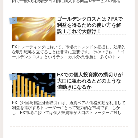
内で一般の消費者が日常的に購入する商品やサービスの価格の
変動を示し、物価の推移を把握する手段として用い...
ゴールデンクロスとは？FXで
FX
利益を得るための使い方を解
説！これで大儲け！
FXトレーディングにおいて、市場のトレンドを把握し、効果的
な取引戦略を立てることは非常に重要です。その中でも、「ゴ
ールデンクロス」というテクニカル分析指標は、多くのトレー
ダーにとって魅力的なツールとなっています。本記事では、ゴ
ールデンクロス...
FXでの個人投資家の損切りが
FX
大口に狙われるとどのような
値動きになるか
FX（外国為替証拠金取引）は、通貨ペアの価格変動を利用して
利益を追求するトレーダーにとって魅力的な市場です。しか
し、FX市場においては個人投資家が大口のトレーダーに対して
不利な立場に立つことがあることを理解することが重要です。
本記事では、F...