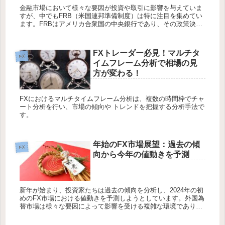
金融市場において様々な要因が投資や取引に影響を与えていま
すが、中でもFRB（米国連邦準備制度）は特に注目を集めてい
ます。FRBはアメリカ合衆国の中央銀行であり、その政策決定
は世界中の金融市場に波及します。本記事では、まずFRBにつ
いての基本...
FXトレーダー必見！マルチタ
FX
イムフレーム分析で相場の見
方が変わる！
FXにおけるマルチタイムフレーム分析は、複数の時間枠でチャ
ート分析を行い、市場の傾向や トレンドを把握する分析手法で
す。
年始のFX市場展望：過去の傾
FX
向から今年の値動きを予測
新年が始まり、投資家たちは過去の傾向を分析し、2024年の初
めのFX市場における値動きを予測しようとしています。外国為
替市場は様々な要因によって影響を受ける複雑な環境であり、
歴史的なデータを分析することは将来の動きを予測する手助け
になります...