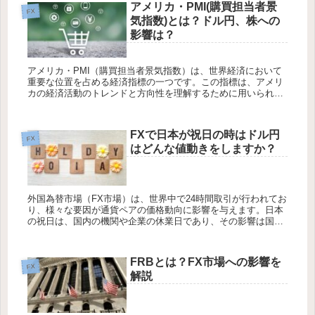
アメリカ・PMI(購買担当者景
FX
気指数)とは？ドル円、株への
影響は？
アメリカ・PMI（購買担当者景気指数）は、世界経済において
重要な位置を占める経済指標の一つです。この指標は、アメリ
カの経済活動のトレンドと方向性を理解するために用いられ、
投資家、政府機関、中央銀行、企業など多くの関係者にとって
不可欠な情報源...
FXで日本が祝日の時はドル円
FX
はどんな値動きをしますか？
外国為替市場（FX市場）は、世界中で24時間取引が行われてお
り、様々な要因が通貨ペアの価格動向に影響を与えます。日本
の祝日は、国内の機関や企業の休業日であり、その影響は国内
外のトレーダーに波及します。この記事では、日本の祝日がド
ル円に与える...
FRBとは？FX市場への影響を
FX
解説