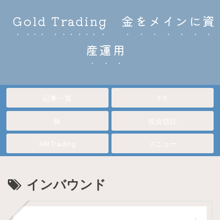
Gold Trading 金をメインに資
産運用
記事一覧
FX
株
投資信託
XMTrading
メニュー
インバウンド