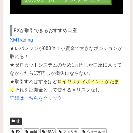
FXが取引できるおすすめ口座
XMTrading
★レバレッジが888倍！小資金で大きなポジションが
取れる！
★ゼロカットシステムのため1万円しか口座に入って
なかったら1万円しか損失にならない。
★取引すればするほど
ロイヤリティポイントがたま
り
それを証拠金として使える＝リスクなし
詳細はこちらをクリック
株
FX
gold
USA
アメリカ
ウォール街