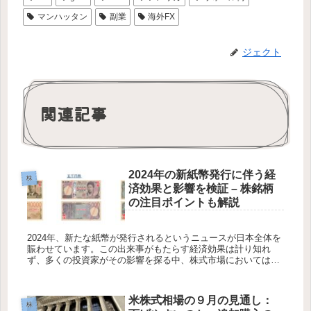
マンハッタン
副業
海外FX
ジェクト
関連記事
2024年の新紙幣発行に伴う経
株
済効果と影響を検証 – 株銘柄
の注目ポイントも解説
2024年、新たな紙幣が発行されるというニュースが日本全体を
賑わせています。この出来事がもたらす経済効果は計り知れ
ず、多くの投資家がその影響を探る中、株式市場においては新
たな投資機会が生まれるかもしれません。本記事では、新紙幣
発行の経済的な...
米株式相場の９月の見通し：
株