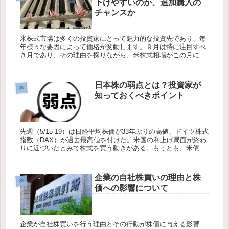
下げやすいのか、追加購入の
チャンスか
米株式市場は多くの投資家にとって魅力的な投資先であり、毎
年様々な要因によって価格が変動します。９月は特に注目すべ
き月であり、その理由を探りながら、米株式相場がこの月にど
のように動く可能性があるかを分析します。投資判断に際して
は、市場の歴史的...
日本株の弱点とは？投資家が
株
知っておくべきポイント
先週（5/15-19）は日経平均株価が33年ぶりの高値、ドイツ株式
指数（DAX）が過去最高値を付けた。米国の利上げ局面が終わ
りに近づいたとみて株式を買う動きがある。もっとも、米債務
上限問題は決着が見えず上値を抑える要因になっている。来週
も日...
企業の自社株買いの理由と株
株
価への影響について
企業が自社株買いを行う理由とその行動が株価に与える影響