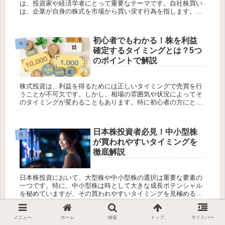
は、投資家や経済学者にとって重要なテーマです。自社株買い
は、企業が自身の株式を市場から買い戻す行為を指します。こ
の記事では、自社株買いの背後にある動機と、その株価への影
響について詳しく説...
初心者でもわかる！株を利益
株
確定するタイミングとは？5つ
のポイントで解説
株式投資は、利益を得るためには正しいタイミングで売買を行
うことが不可欠です。しかし、相場の雰囲気や状況によってそ
のタイミングが変わることもあります。特に初心者の方にとっ
ては、利益確定のタイミングを見極めることは難しいかもしれ
ませんが、いくつ...
日本株投資者必見！中小型株
株
が買われやすいタイミングを
徹底解説
日本株投資において、大型株や中小型株の選択は重要な要素の
一つです。特に、中小型株は時として大きな成長ポテンシャル
を秘めていますが、その買われやすいタイミングを見極めるこ
とは投資成功の鍵と言えるでしょう。この記事では、日本株市
場における中小型...
メニュー
ホーム
検索
トップ
サイドバー