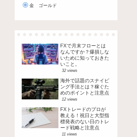
金 ゴールド
FXで月末フローとは
なんですか？爆損しな
いために知っておきた
いこと。
32 views
海外で話題のスナイピ
ング手法とは？稼ぐた
めのポイントと注意点
12 views
FXトレードのプロが
教える！祝日と大型指
標発表のない日のトレ
ード戦略と注意点
11 views