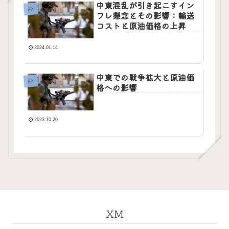
中東混乱が引き起こすイン
FX
フレ懸念とその影響：輸送
コストと原油価格の上昇
2024.01.14
中東での戦争拡大と原油価
FX
格への影響
2023.10.20
XM