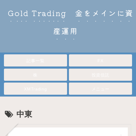
Gold Trading 金をメインに資
産運用
記事一覧
FX
株
投資信託
XMTrading
メニュー
中東