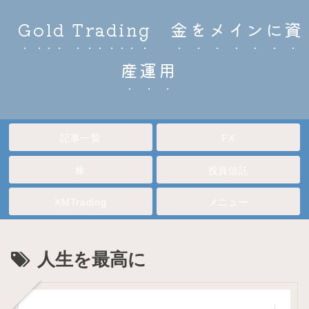
Gold Trading 金をメインに資
産運用
記事一覧
FX
株
投資信託
XMTrading
メニュー
人生を最高に