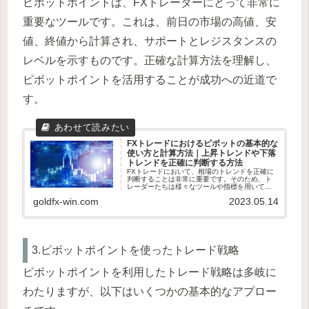
ピボットポイントは、FXトレーダーにとって非常に
重要なツールです。これは、前日の市場の高値、安
値、終値から計算され、サポートとレジスタンスの
レベルを示すものです。正確な計算方法を理解し、
ピボットポイントを活用することが成功への近道で
す。
FXトレードにおけるピボットの基本的な
使い方と計算方法｜上昇トレンドや下落
トレンドを正確に判断する方法
FXトレードにおいて、相場のトレンドを正確に
判断することは非常に重要です。そのため、ト
レーダーたちは様々なツールや指標を用いて、
相場の方向性を判断し、取引のタイミングを見
goldfx-win.com
2023.05.14
極めています。その中でも、ピボットは非常に
ポピュラーな指標の一つであり...
3.ピボットポイントを使ったトレード戦略
ピボットポイントを利用したトレード戦略は多岐に
わたりますが、以下はいくつかの基本的なアプロー