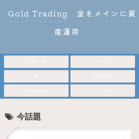
Gold Trading 金をメインに資
産運用
記事一覧
FX
株
投資信託
XMTrading
メニュー
今話題