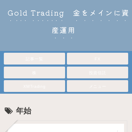
Gold Trading 金をメインに資
産運用
記事一覧
FX
株
投資信託
XMTrading
メニュー
年始