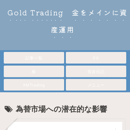
Gold Trading 金をメインに資
産運用
記事一覧
FX
株
投資信託
XMTrading
メニュー
為替市場への潜在的な影響