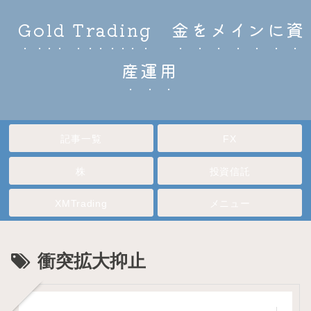
Gold Trading 金をメインに資
産運用
記事一覧
FX
株
投資信託
XMTrading
メニュー
衝突拡大抑止