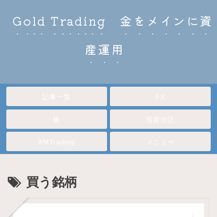
Gold Trading 金をメインに資
産運用
記事一覧
FX
株
投資信託
XMTrading
メニュー
買う銘柄