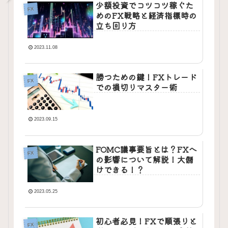
少額投資でコツコツ稼ぐた
FX
めのFX戦略と経済指標時の
立ち回り方
2023.11.08
勝つための鍵！FXトレード
FX
での損切りマスター術
2023.09.15
FOMC議事要旨とは？FXへ
FX
の影響について解説！大儲
けできる！？
2023.05.25
初心者必見！FXで順張りと
FX