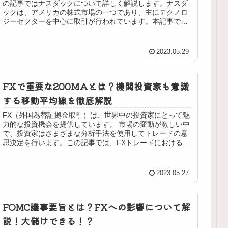
の記事ではナスダックについて詳しく解説します。ナスダ
ックは、アメリカの株式市場の一つであり、主にテクノロ
ジーセクターを中心に取引が行われています。本記事で
は、ナスダックの特徴やメリット、そ...
2023.05.29
FXで重要な200MAとは？機関投資家も意識
する移動平均線を徹底解説
FX（外国為替証拠金取引）は、世界中の投資家にとって魅
力的な投資機会を提供しています。 市場の変動が激しい中
で、投資家はさまざまな分析手法を使用してトレードの意
思決定を行います。この記事では、FXトレードにおける移
動平均線の効果と、その使い...
2023.05.27
FOMC議事要旨とは？FXへの影響について解
説！大儲けできる！？