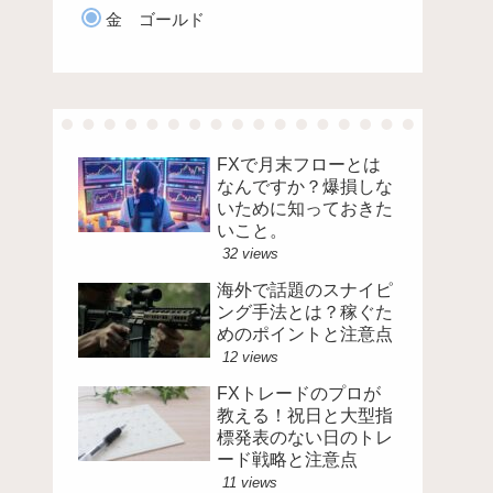
金 ゴールド
FXで月末フローとは
なんですか？爆損しな
いために知っておきた
いこと。
32 views
海外で話題のスナイピ
ング手法とは？稼ぐた
めのポイントと注意点
12 views
FXトレードのプロが
教える！祝日と大型指
標発表のない日のトレ
ード戦略と注意点
11 views