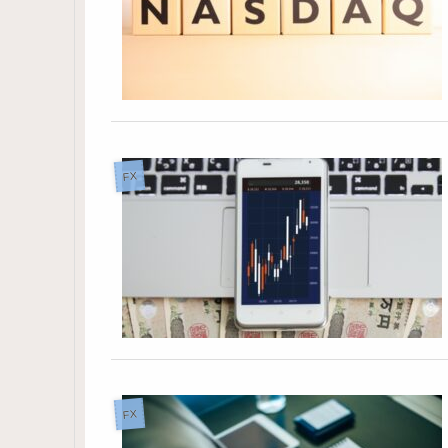
FX
FX