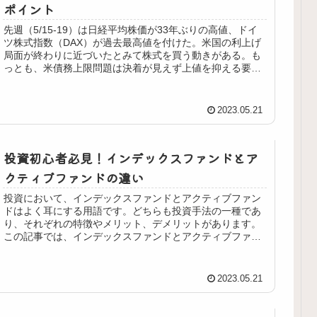
ポイント
先週（5/15-19）は日経平均株価が33年ぶりの高値、ドイ
ツ株式指数（DAX）が過去最高値を付けた。米国の利上げ
局面が終わりに近づいたとみて株式を買う動きがある。も
っとも、米債務上限問題は決着が見えず上値を抑える要因
になっている。来週も日...
2023.05.21
投資初心者必見！インデックスファンドとア
クティブファンドの違い
投資において、インデックスファンドとアクティブファン
ドはよく耳にする用語です。どちらも投資手法の一種であ
り、それぞれの特徴やメリット、デメリットがあります。
この記事では、インデックスファンドとアクティブファン
ドの違いについて解説します。 そ...
2023.05.21