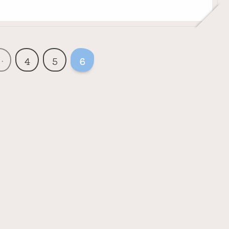
…
4
5
6