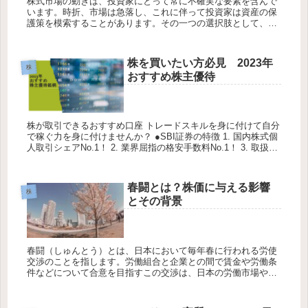
株式市場の動きは、投資家にとって常に不確実な要素を含んで
います。時折、市場は急落し、これに伴って投資家は資産の保
護策を模索することがあります。その一つの選択肢として、金
先物への投資が挙げられます。しかし、株式市場の暴落時に金
先物を購入すべき...
株を買いたい方必見 2023年
株
おすすめ株主優待
株が取引できるおすすめ口座 トレードスキルを身に付けて自分
で稼ぐ力を身に付けませんか？ ●SBI証券の特徴 1. 国内株式個
人取引シェアNo.1！ 2. 業界屈指の格安手数料No.1！ 3. 取扱投
資信託の本数 2,600本超、しかも...
春闘とは？株価に与える影響
株
とその背景
春闘（しゅんとう）とは、日本において毎年春に行われる労使
交渉のことを指します。労働組合と企業との間で賃金や労働条
件などについて合意を目指すこの交渉は、日本の労働市場や経
済全体に大きな影響を与える重要なイベントです。しかし、そ
の影響は単なる労...