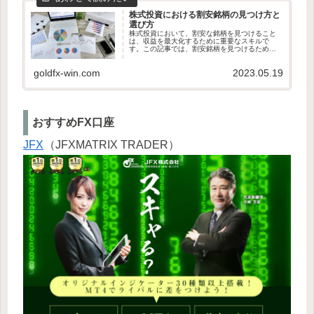
株式投資における割安銘柄の見つけ方と
選び方
株式投資において、割安な銘柄を見つけること
は、収益を最大化するために重要なスキルで
す。この記事では、割安銘柄を見つけるための
効果的な方法と選び方について解説します。割
安な銘柄を選ぶことで、長期的な成長やキャピ
goldfx-win.com
2023.05.19
タルゲインを実現する可能性が高ま...
おすすめFX口座
JFX
（JFXMATRIX TRADER）