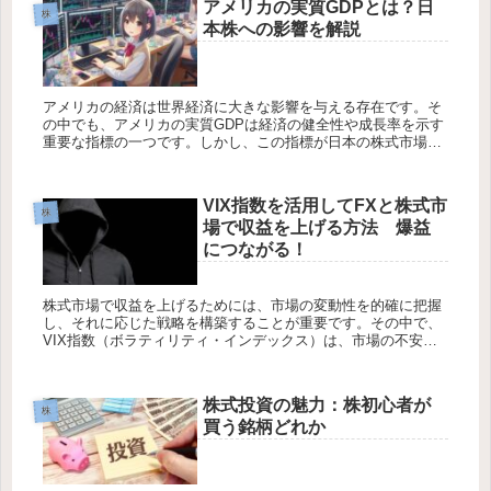
アメリカの実質GDPとは？日
株
本株への影響を解説
アメリカの経済は世界経済に大きな影響を与える存在です。そ
の中でも、アメリカの実質GDPは経済の健全性や成長率を示す
重要な指標の一つです。しかし、この指標が日本の株式市場に
どのような影響を与えるのか、多くの投資家や市場関係者が関
心を寄せていま...
VIX指数を活用してFXと株式市
株
場で収益を上げる方法 爆益
につながる！
株式市場で収益を上げるためには、市場の変動性を的確に把握
し、それに応じた戦略を構築することが重要です。その中で、
VIX指数（ボラティリティ・インデックス）は、市場の不安定
性を示す指標として注目を集めています。本記事では、VIX指
数を活用して...
株式投資の魅力：株初心者が
株
買う銘柄どれか